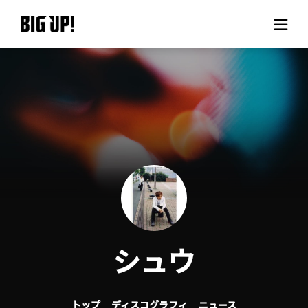
BIG UP!について
ニュース
料金プラン
サポート
ご利用の流れ
シュウ
よくある質問
トップ
ディスコグラフィ
ニュース