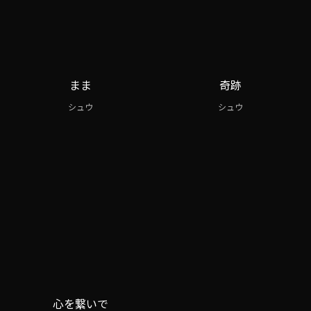
まま
奇跡
シュウ
シュウ
心を繋いで