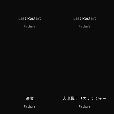
Last Restart
Last Restart
Fischer’s
Fischer’s
睡魔
大漁戦団サカナンジャー
Fischer’s
Fischer’s