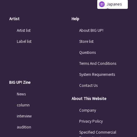
Japanes
e
Artist
Help
Artist list
About BIG UP!
Label list
Store list
Questions
Terms And Conditions
System Requirements
BIG UP! Zine
Contact Us
News
About This Website
column
Company
interview
Privacy Policy
audition
Specified Commercial