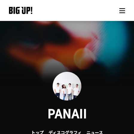
BIG UP!について
ニュース
料金プラン
サポート
ご利用の流れ
PANAII
よくある質問
トップ
ディスコグラフィ
ニュース