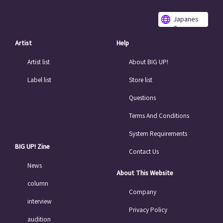
Japanes
e
Artist
Help
Artist list
About BIG UP!
Label list
Store list
Questions
Terms And Conditions
System Requirements
BIG UP! Zine
Contact Us
News
About This Website
column
Company
interview
Privacy Policy
audition