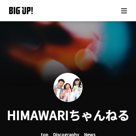
About BIG UP!
News
Rate plan
support
Usage flow
HIMAWARIちゃんねる
Questions
top
Discography
News