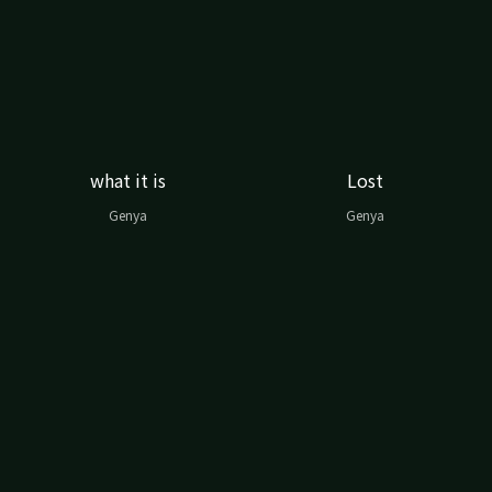
what it is
Lost
Genya
Genya