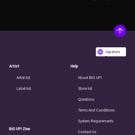
Japanes
e
Artist
Help
Artist list
About BIG UP!
Label list
Store list
Questions
Terms And Conditions
System Requirements
BIG UP! Zine
Contact Us