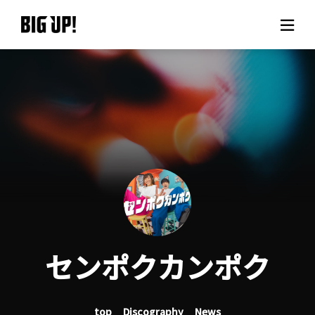
About BIG UP!
News
Rate plan
support
Usage flow
センポクカンポク
Questions
top
Discography
News