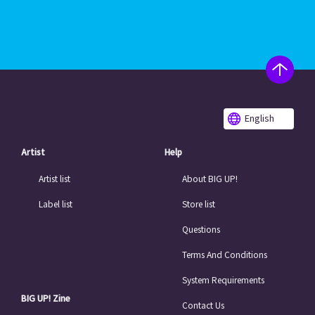
English
Artist
Help
Artist list
About BIG UP!
Label list
Store list
Questions
Terms And Conditions
System Requirements
BIG UP! Zine
Contact Us