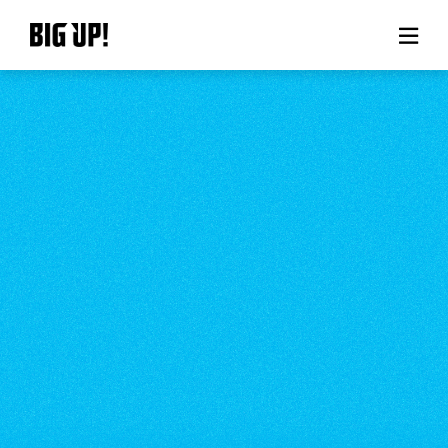
About BIG UP!
News
Rate plan
support
Usage flow
Questions