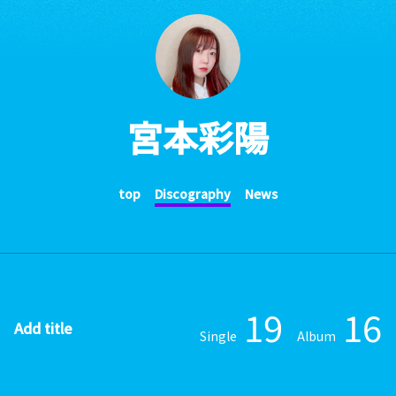
宮本彩陽
top
Discography
News
19
16
Add title
Single
Album