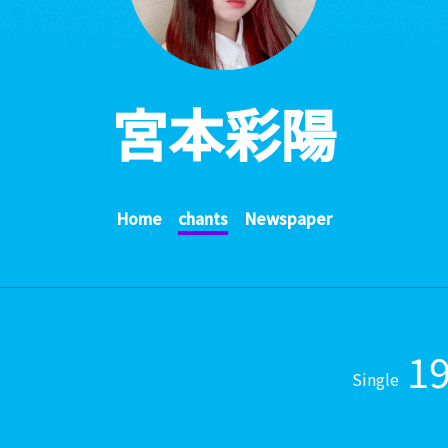
宮本彩陽
Home
chants
Newspaper
1
Single