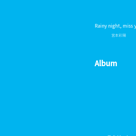
Rainy night, miss 
宮本彩陽
Album