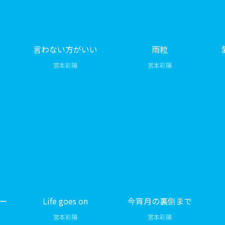
言わない方がいい
雨粒
宮本彩陽
宮本彩陽
ー
Life goes on
今宵月の裏側まで
宮本彩陽
宮本彩陽