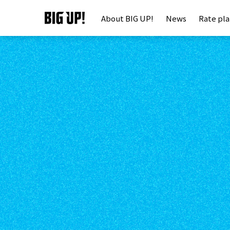
About BIG UP!
News
Rate pl