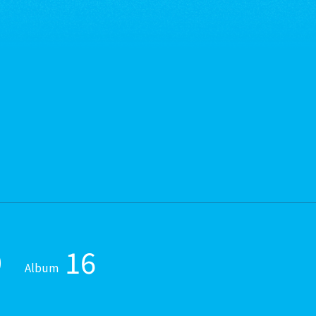
9
16
Album