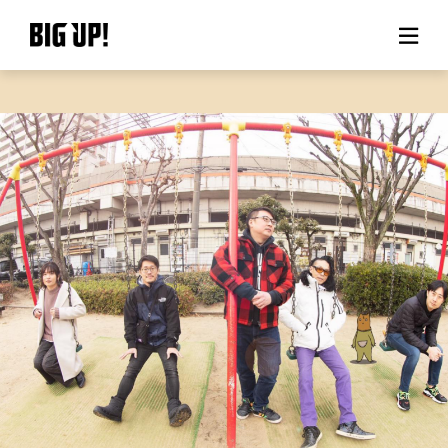
About BIG UP!
News
Rate plan
support
Usage flow
Questions