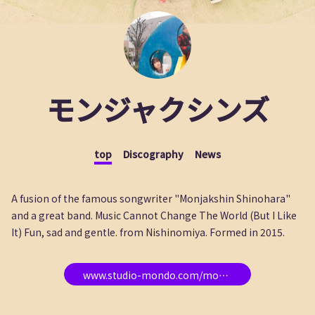
モンジャクシンズ
top
Discography
News
A fusion of the famous songwriter "Monjakshin Shinohara"
and a great band. Music Cannot Change The World (But I Like
It) Fun, sad and gentle. from Nishinomiya. Formed in 2015.
www.studio-mondo.com/mondojacksins