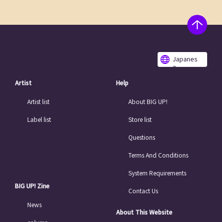
Japanes
e
Artist
Help
Artist list
About BIG UP!
Label list
Store list
Questions
Terms And Conditions
System Requirements
BIG UP! Zine
Contact Us
News
About This Website