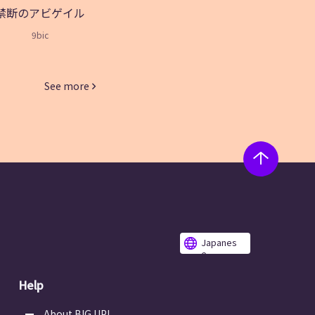
禁断のアビゲイル
9bic
See more
Japanes
e
Help
About BIG UP!