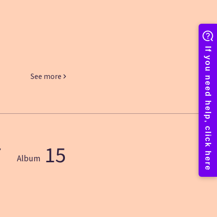
See more
7
15
Album