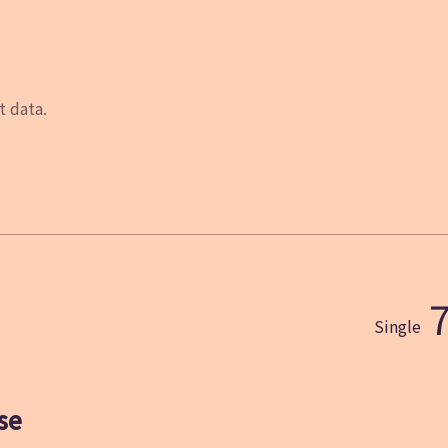
t data.
Single
se