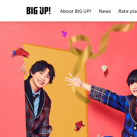
About BIG UP!
News
Rate pl