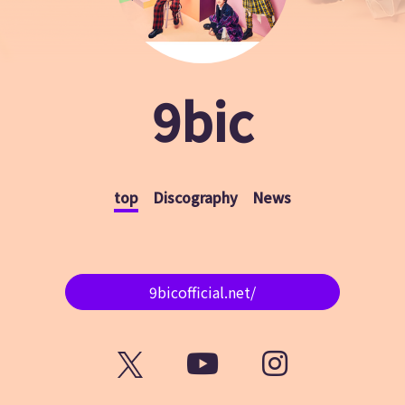
9bic
top
Discography
News
9bicofficial.net/