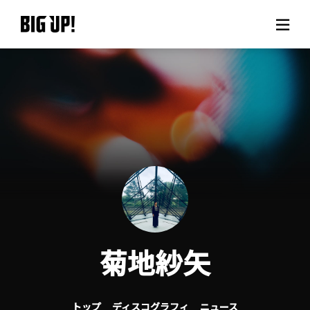
BIG UP!について
ニュース
料金プラン
サポート
ご利用の流れ
菊地紗矢
よくある質問
トップ
ディスコグラフィ
ニュース