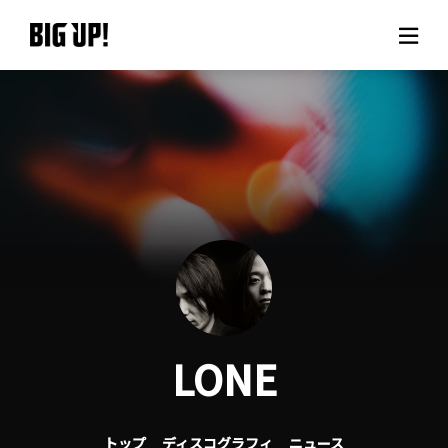
BIG UP!について
ニュース
料金プラン
サポート
ご利用の流れ
LONE
よくある質問
トップ
ディスコグラフィ
ニュース