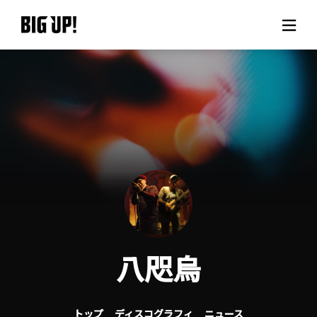
BIG UP!について
ニュース
料金プラン
サポート
ご利用の流れ
八咫烏
よくある質問
トップ
ディスコグラフィ
ニュース