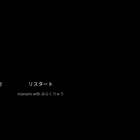
方
リスタート
manami with みらくりゅう