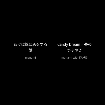
あげは蝶に恋をする
Candy Dream／夢の
話
つぶやき
manami
manami with KAKU3