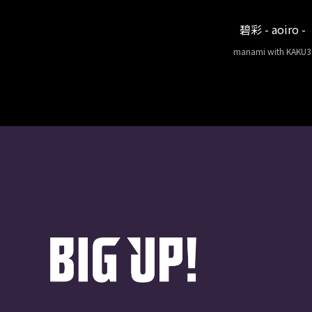
碧彩 - aoiro -
manami with KAKU3