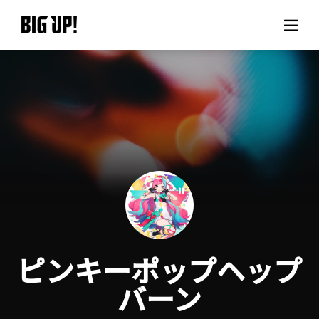
BIG UP!について
ニュース
料金プラン
サポート
ご利用の流れ
ピンキーポップヘップ
よくある質問
バーン