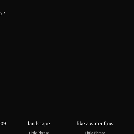
o ?
009
landscape
like a water flow
Little Phrase
Little Phrase