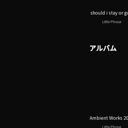
should i stay or g
Little Phrase
アルバム
Ambient Works 2
Little Phrase