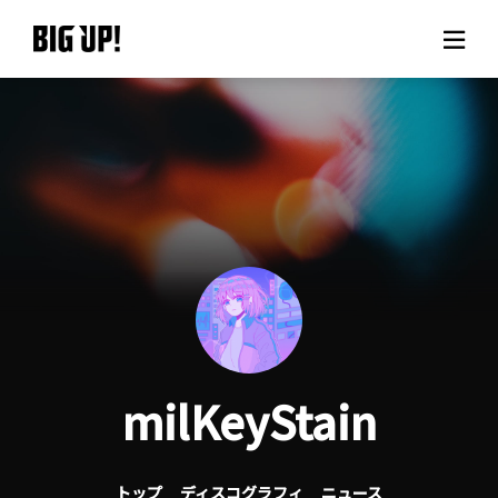
BIG UP!について
ニュース
料金プラン
サポート
ご利用の流れ
milKeyStain
よくある質問
トップ
ディスコグラフィ
ニュース