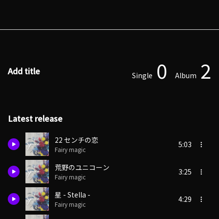
0
2
Add title
Single
Album
Latest release
22 センチの恋
5:03
Fairy magic
荒野のユニコーン
3:25
Fairy magic
星 - Stella -
4:29
Fairy magic