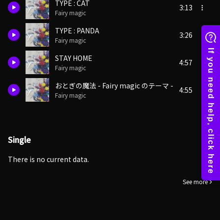
TYPE : CAT
3:13
Fairy magic
TYPE : PANDA
3:26
Fairy magic
STAY HOME
4:57
Fairy magic
おとぎの魔法 - Fairy magic のテーマ -
4:55
Fairy magic
Single
There is no current data.
See more