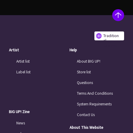
Tradition
al
Chinese
Artist
Help
Artist list
About BIG UP!
Label list
Store list
Questions
Terms And Conditions
System Requirements
BIG UP! Zine
Contact Us
News
About This Website