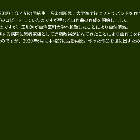
30期）１年４組の同級生。音楽部所属。大学進学後に２人でバンドを作
どのコピーをしていたのですが程なく自作曲の作成を開始しました。
たのですが、玉川進が自治医科大学へ転勤したことにより自然消滅。
勤務する病院に患者家族として進藤政裕が訪ねてきたことにより曲作りを
のですが、2020年6月に本格的に活動再開。作った作品を世に出すため2
。