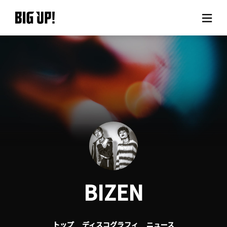
BIG UP!について
ニュース
料金プラン
サポート
ご利用の流れ
BIZEN
よくある質問
トップ
ディスコグラフィ
ニュース