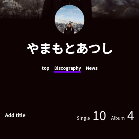
やまもとあつし
top
Discography
News
10
4
Add title
Single
Album