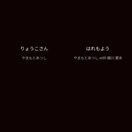
りょうこさん
はれもよう
やまもとあつし
やまもとあつし with 細川 夏未