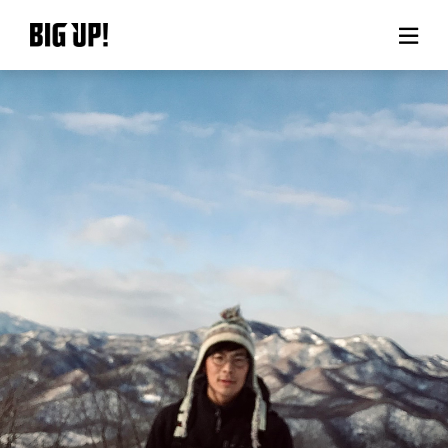
About BIG UP!
News
Rate plan
support
Usage flow
Questions