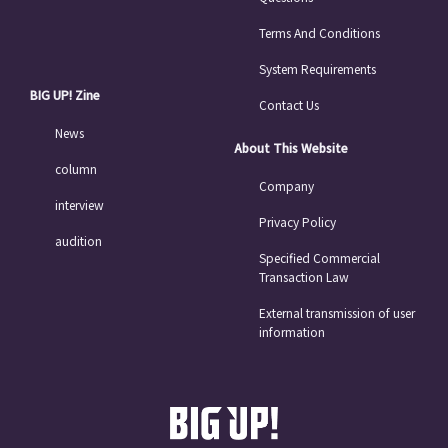
Terms And Conditions
System Requirements
BIG UP! Zine
Contact Us
News
About This Website
column
Company
interview
Privacy Policy
audition
Specified Commercial
Transaction Law
External transmission of user
information