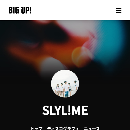
BIG UP!について
ニュース
料金プラン
サポート
ご利用の流れ
SLYL!ME
よくある質問
トップ
ディスコグラフィ
ニュース