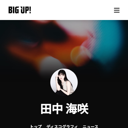
BIG UP!について
ニュース
料金プラン
サポート
ご利用の流れ
田中 海咲
よくある質問
トップ
ディスコグラフィ
ニュース