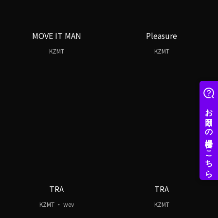
MOVE IT MAN
Pleasure
KZMT
KZMT
TRA
TRA
KZMT ・ wev
KZMT