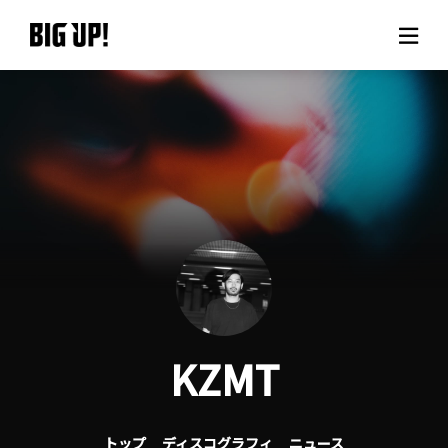
BIG UP!について
ニュース
料金プラン
サポート
ご利用の流れ
KZMT
よくある質問
トップ
ディスコグラフィ
ニュース