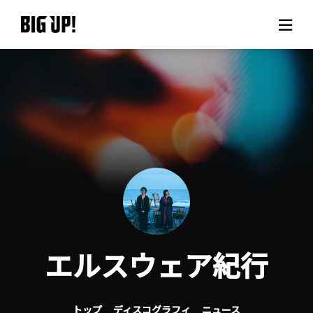
BIG UP!について
ニュース
料金プラン
サポート
ご利用の流れ
エルスウェア紀行
よくある質問
トップ
ディスコグラフィ
ニュース