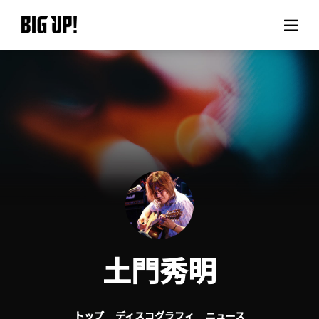
BIG UP!について
ニュース
料金プラン
サポート
ご利用の流れ
土門秀明
よくある質問
トップ
ディスコグラフィ
ニュース