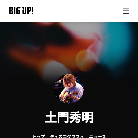
BIG UP!について
ニュース
料金プラン
サポート
ご利用の流れ
土門秀明
よくある質問
トップ
ディスコグラフィ
ニュース