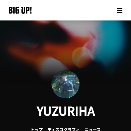
BIG UP!について
ニュース
料金プラン
サポート
ご利用の流れ
YUZURIHA
よくある質問
トップ
ディスコグラフィ
ニュース