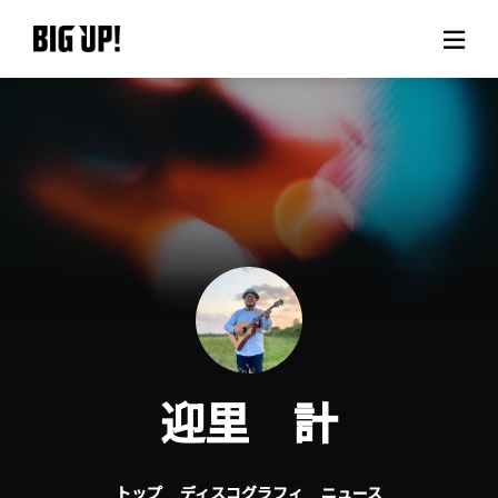
BIG UP!について
ニュース
料金プラン
サポート
ご利用の流れ
迎里 計
よくある質問
トップ
ディスコグラフィ
ニュース