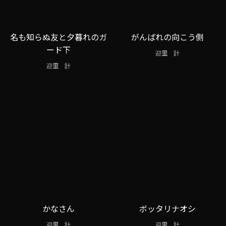
名も知らぬ友と夕暮れのガ
がんばれの向こう側
ード下
迎里 計
迎里 計
かなさん
ボッタリナオシ
迎里 計
迎里 計