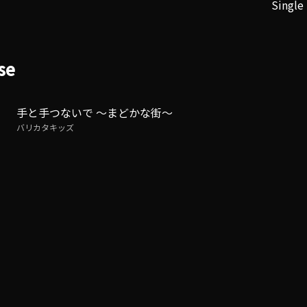
Single
se
手と手つないで ～まどかな街～
バリカタキッズ