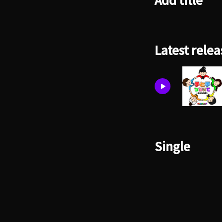
Add title
Latest relea
Single