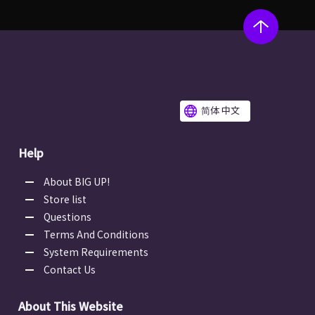
简体 中文
Help
About BIG UP!
Store list
Questions
Terms And Conditions
System Requirements
Contact Us
About This Website