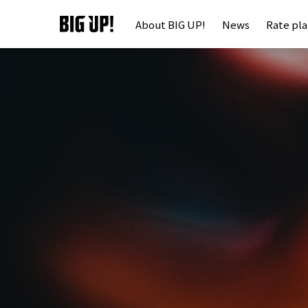
About BIG UP!
News
Rate pl