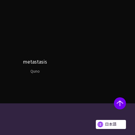
metastasis
Quno
日本語