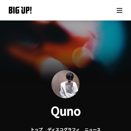
BIG UP!について
ニュース
料金プラン
サポート
ご利用の流れ
Quno
よくある質問
トップ
ディスコグラフィ
ニュース