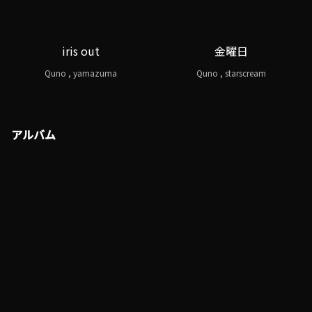
iris out
金曜日
Quno , yamazuma
Quno , starscream
アルバム