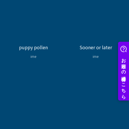
puppy pollen
Sooner or later
ime
ime