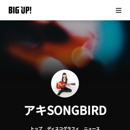
BIG UP!について
ニュース
料金プラン
サポート
ご利用の流れ
アキSONGBIRD
よくある質問
トップ
ディスコグラフィ
ニュース