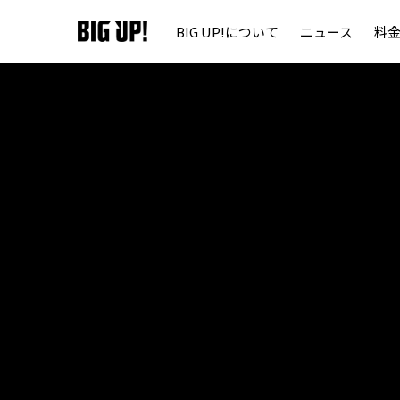
BIG UP!について
ニュース
料