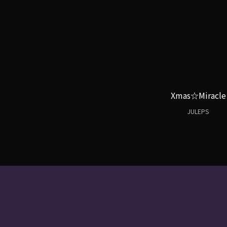
Xmas☆Miracle
JULEPS