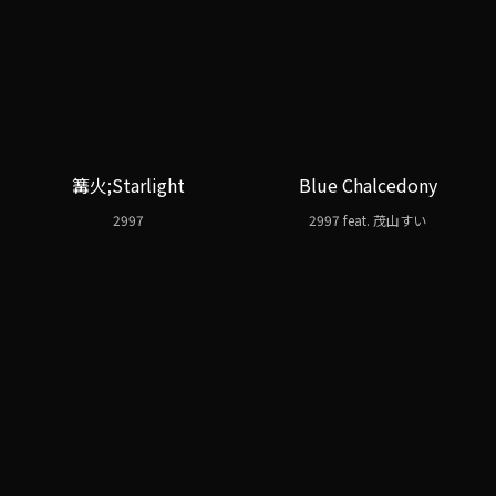
篝火;Starlight
Blue Chalcedony
2997
2997 feat. 茂山すい