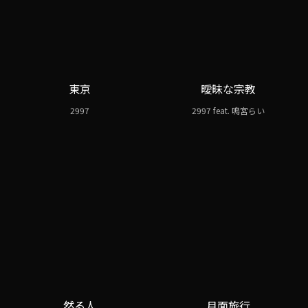
東京
曖昧な宗教
2997
2997 feat. 鳴宮らい
然る人
月面旅行