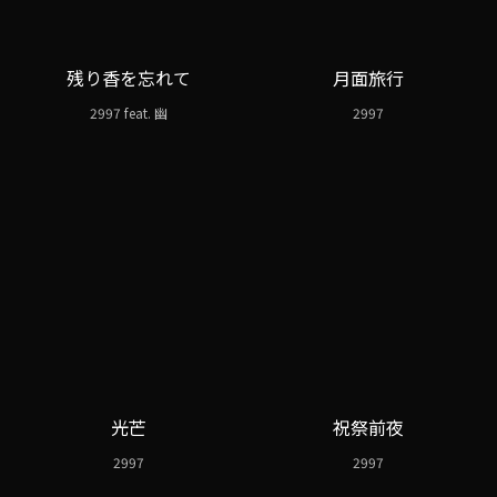
残り香を忘れて
月面旅行
2997 feat. 幽
2997
光芒
祝祭前夜
2997
2997