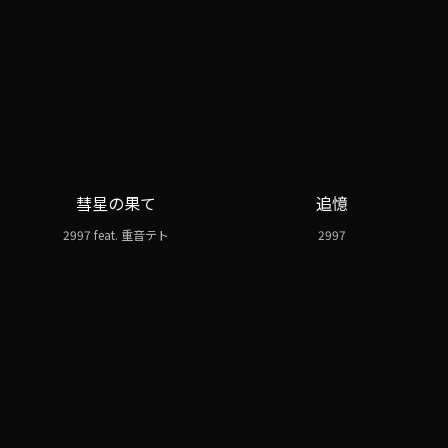
彗星の果て
追憶
2997 feat. 重音テト
2997