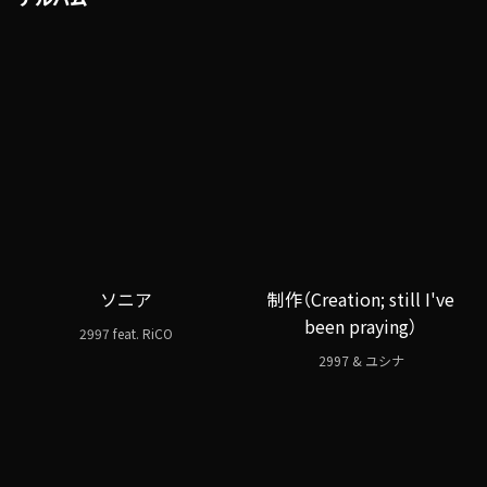
ソニア
制作（Creation; still I've
been praying）
2997 feat. RiCO
2997 & ユシナ