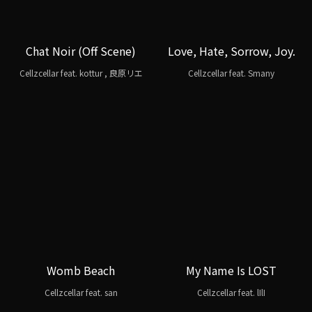
Chat Noir (Off Scene)
Love, Hate, Sorrow, Joy.
Cellzcellar feat. kottur , 良原リエ
Cellzcellar feat. Smany
Womb Beach
My Name Is LOST
Cellzcellar feat. san
Cellzcellar feat. lIlI