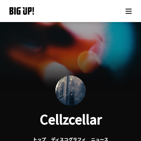
BIG UP!について
ニュース
料金プラン
サポート
ご利用の流れ
Cellzcellar
よくある質問
トップ
ディスコグラフィ
ニュース