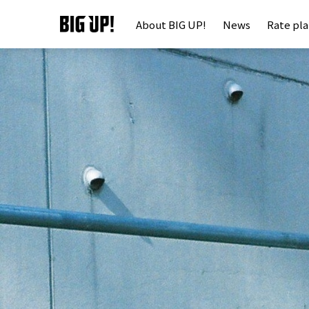
About BIG UP!
News
Rate pl