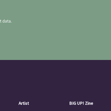
t data.
Artist
BIG UP! Zine