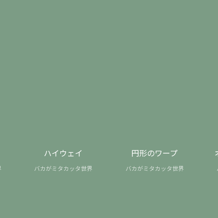
ハイウェイ
円形のワープ
界
バカがミタカッタ世界
バカがミタカッタ世界