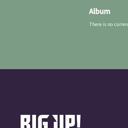
Album
There is no curren