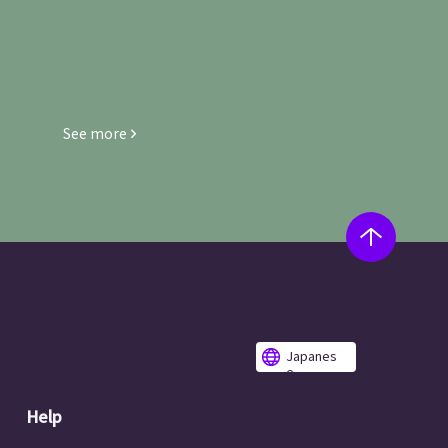
See more
Japanes
e
Help