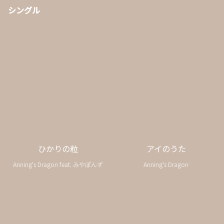
シングル
ひかりの粒
アイのうた
Anning's Dragon feat. みやぽんず
Anning's Dragon