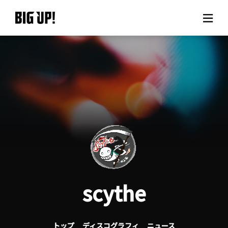
BIG UP!について
ニュース
料金プラン
サポート
ご利用の流れ
scythe
よくある質問
トップ
ディスコグラフィ
ニュース