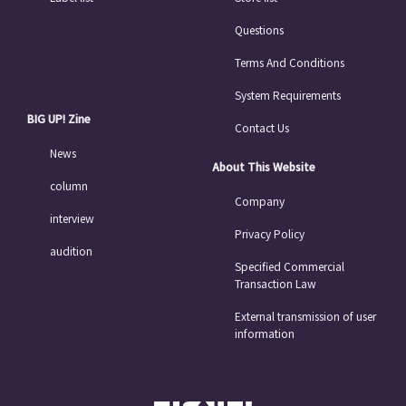
Questions
Terms And Conditions
System Requirements
BIG UP! Zine
Contact Us
News
About This Website
column
Company
interview
Privacy Policy
audition
Specified Commercial
Transaction Law
External transmission of user
information