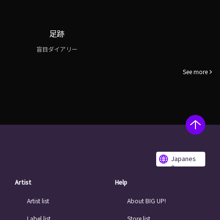
足跡
盲目ダイアリー
See more
Japanes
e
Artist
Help
Artist list
About BIG UP!
Label list
Store list