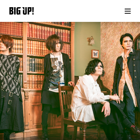
About BIG UP!
News
Rate plan
support
Usage flow
Questions