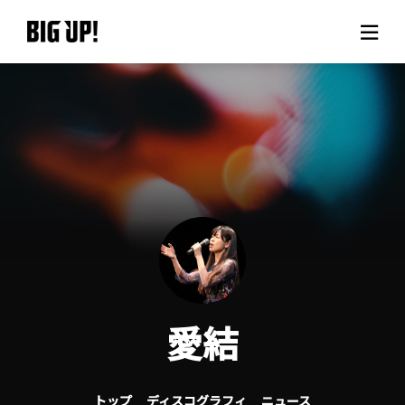
BIG UP!について
ニュース
料金プラン
サポート
ご利用の流れ
愛結
よくある質問
トップ
ディスコグラフィ
ニュース