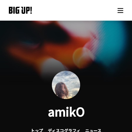
BIG UP!について
ニュース
料金プラン
サポート
ご利用の流れ
amikO
よくある質問
トップ
ディスコグラフィ
ニュース