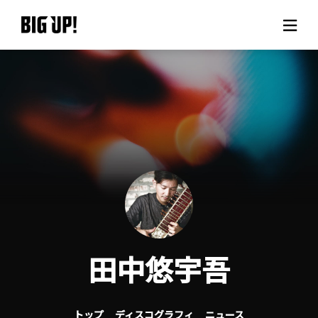
BIG UP!について
ニュース
料金プラン
サポート
ご利用の流れ
田中悠宇吾
よくある質問
トップ
ディスコグラフィ
ニュース