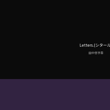
Letters.(シター
田中悠宇吾