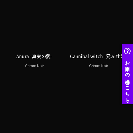
Anura -真実の愛-
Cannibal witch -兄with妹-
Grimm Noir
Grimm Noir