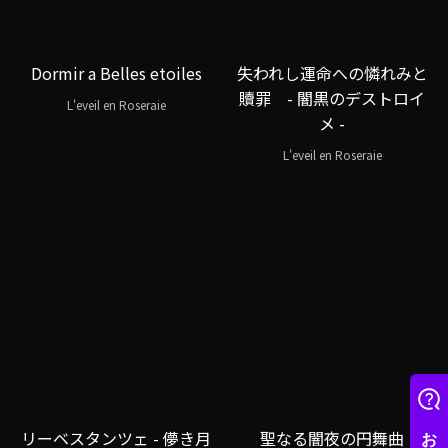
Dormir a Belles etoiles
失われし運命への憐れみと
贖罪 - 闇黒のデストロイ
L'eveil en Roseraie
メ -
L'eveil en Roseraie
リーベスタンツェ - 儚き月
聖なる闇夜の円舞曲