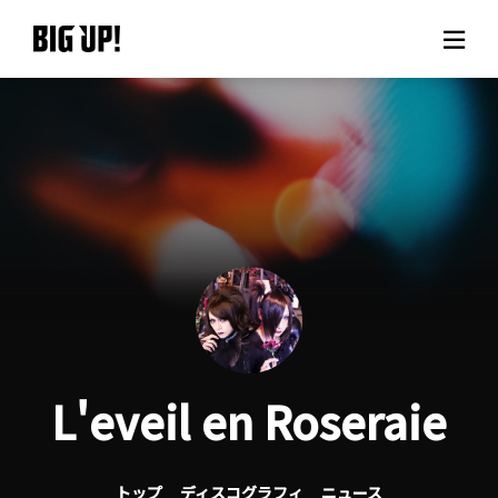
BIG UP!について
ニュース
料金プラン
サポート
ご利用の流れ
L'eveil en Roseraie
よくある質問
トップ
ディスコグラフィ
ニュース