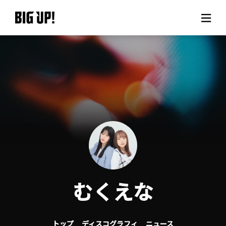
BIG UP!について
ニュース
料金プラン
サポート
ご利用の流れ
むくえな
よくある質問
トップ
ディスコグラフィ
ニュース