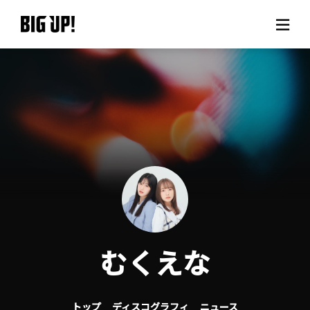
BIG UP!について
ニュース
料金プラン
サポート
ご利用の流れ
むくえな
よくある質問
トップ
ディスコグラフィ
ニュース