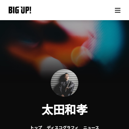
BIG UP!について
ニュース
料金プラン
サポート
ご利用の流れ
太田和孝
よくある質問
トップ
ディスコグラフィ
ニュース