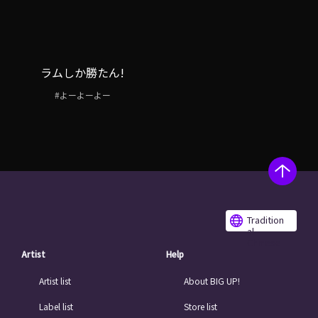
ラムしか勝たん!
#よーよーよー
Tradition
al
Chinese
Artist
Help
Artist list
About BIG UP!
Label list
Store list