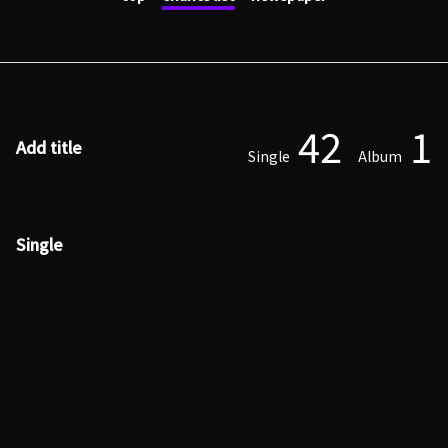
42
1
Add title
Single
Album
Single