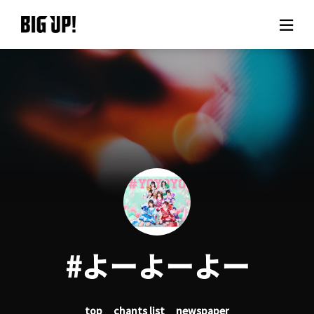
About BIG UP!
News
Rate plan
support
Usage flow
#よーよーよー
Questions
top
chants list
newspaper