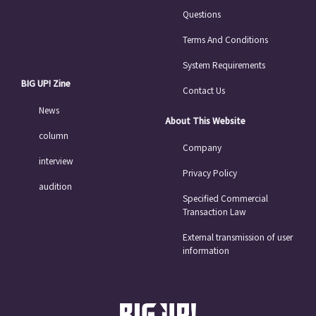
Questions
Terms And Conditions
System Requirements
BIG UP! Zine
Contact Us
News
About This Website
column
Company
interview
Privacy Policy
audition
Specified Commercial
Transaction Law
External transmission of user
information